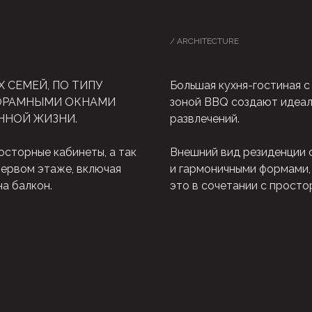
/ ARCHITECTURE
Х СЕМЕЙ, ПО ТИПУ
Большая кухня-гостиная с
НОРАМНЫМИ ОКНАМИ
зоной BBQ создают идеал
ННОЙ ЖИЗНИ.
развлечений.
осторные кабинеты, а так
Внешний вид резиденции о
первом этаже, включая
и гармоничными формами,
а балкон.
это в сочетании с прост