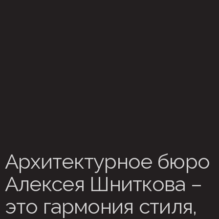
Алексея
Шниткова
–
это
гармония
стиля,
комфорта
и
архитектурного
искусства.